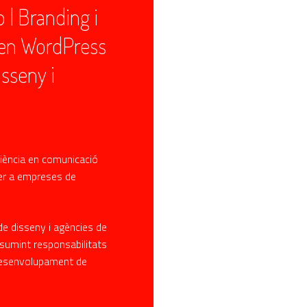
 | Branding i
a en WordPress
isseny i
iència en comunicació
per a empreses de
 de disseny i agències de
sumint responsabilitats
l desenvolupament de