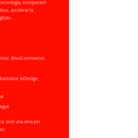
tecnologia, incorporant
tius, accelerar la
gitals.
mentor, WooCommerce)
lustrator, InDesign,
al
ingut
a, sinó una eina per
ci.