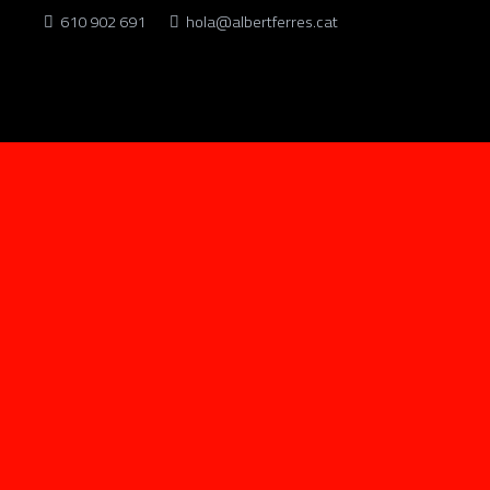
610 902 691
hola@albertferres.cat