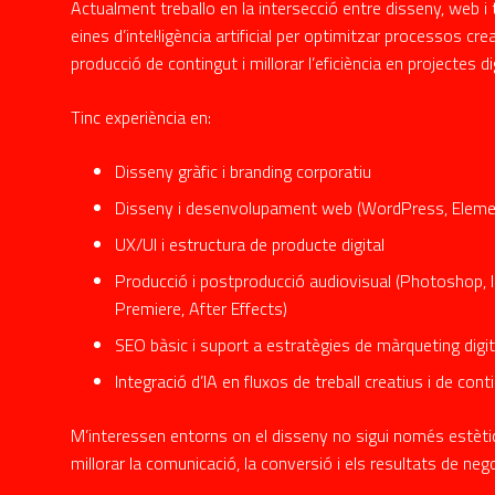
Actualment treballo en la intersecció entre disseny, web i 
eines d’intel·ligència artificial per optimitzar processos crea
producció de contingut i millorar l’eficiència en projectes di
Tinc experiència en:
Disseny gràfic i branding corporatiu
Disseny i desenvolupament web (WordPress, Ele
UX/UI i estructura de producte digital
Producció i postproducció audiovisual (Photoshop, Il
Premiere, After Effects)
SEO bàsic i suport a estratègies de màrqueting digit
Integració d’IA en fluxos de treball creatius i de cont
M’interessen entorns on el disseny no sigui només estètic
millorar la comunicació, la conversió i els resultats de nego